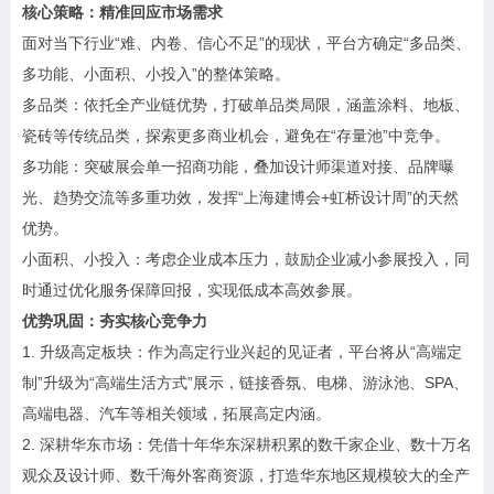
核心策略：精准回应市场需求
面对当下行业“难、内卷、信心不足”的现状，平台方确定“多品类、
多功能、小面积、小投入”的整体策略。
多品类：依托全产业链优势，打破单品类局限，涵盖涂料、地板、
瓷砖等传统品类，探索更多商业机会，避免在“存量池”中竞争。
多功能：突破展会单一招商功能，叠加设计师渠道对接、品牌曝
光、趋势交流等多重功效，发挥“上海建博会+虹桥设计周”的天然
优势。
小面积、小投入：考虑企业成本压力，鼓励企业减小参展投入，同
时通过优化服务保障回报，实现低成本高效参展。
优势巩固：夯实核心竞争力
1. 升级高定板块：作为高定行业兴起的见证者，平台将从“高端定
制”升级为“高端生活方式”展示，链接香氛、电梯、游泳池、SPA、
高端电器、汽车等相关领域，拓展高定内涵。
2. 深耕华东市场：凭借十年华东深耕积累的数千家企业、数十万名
观众及设计师、数千海外客商资源，打造华东地区规模较大的全产