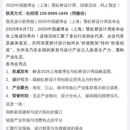
2026中国建博会（上海）暨虹桥设计周，招展启动，码上预定！
联系方式：杜经理 159-8989-1849（同微信）
预见设计新势能 | 2026中国建博会（上海）暨虹桥设计周发布会
2025年8月7日，2026中国建博会（上海）暨虹桥设计周发布会
在上海成功举办！这场活动汇聚了多位行业协会代表、企业代表
及媒体嘉宾，共同深度探讨设计如何从“价值附加”转向“价值创
造”，为华东乃至全国的家居与设计产业注入新质生产力，重构
产业生态。
发布会亮点
1、
权威发布
：解读2026上海建博会与虹桥设计周战略蓝图。
2、
设计引力
：揭秘虹桥设计周创新运营亮点与特色IP。
3、
产业聚光
：海安、江山、南浔等核心产业集群展示前沿成果。
4、
荣誉时刻
：见证产业顾问、设计合伙人、媒体顾问授牌仪式。
这是一场：
洞察家居建材与设计风向的窗口
链接产业升级与消费热点的平台
汇聚行业领袖、设计精英与先锋媒体的盛会