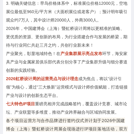
3. 明确关键信息：早鸟价格体系中，标准展位价格12000元，空地
展位最低至960元/平方米（大面积展位或老客户）；预计明年吸引
观众约7万人，其中设计师20000人，外商3000人。
2026年，中国建博会（上海）暨虹桥设计周将以更精准的策略、
更优质的资源、更创新的布局，为行业搭建合作与发展的桥梁，期
待与行业同仁共赴三月之约，共创行业新未来！
产业聚光，彰显地域特色！在
产业集群展示亮点发布
环节
，
海安家
具产业与金属家居俱乐部代表分别分享了产业集群升级与细分赛道
创新的实践经验。
2026虹桥设计周的运营亮点与设计理念
成为焦点，将
以“设计引
领”为核心，通过“三大焕新”运营模式与设计师价值赋能，打造链接
产业与设计的创新生态平台。
七大特色IP项目
重磅亮相并完成战略签约，覆盖设计竞赛、城市论
坛、产业联盟等多维度，推动产业跨界融合与区域协同发展。
各个项目运营方与合作品牌进行签约仪式并计划于2026中国建
博会（上海）暨虹桥设计周展会现场进行IP项目落地活动，双方