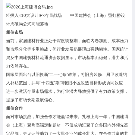
轻投入×10大设计IP×存量战场——中国建博会（上海）暨虹桥设
计周破局公式高能落地
相信市场
当前，家居建材行业正处于深度调整期，面临内卷加剧、成本压力
和市场分化等多重挑战，但行业发展仍展现出强劲韧性。国家统计
局及中国建筑材料流通协会数据显示，市场基本面稳健，潜力和活
力依然存在。
国家层面出台以旧换新“二十七条”政策，将旧房装修、厨卫改造纳
入补贴范围，并与“十四五”期间老旧小区改造目标形成协同效应，
进一步激活存量市场需求，为行业潜力释放提供了有力政策支撑，
提振了市场长期发展信心。
相信合作
面对市场挑战，加强合作才能赢得未来。
扎根上海十年，中国建博
会（上海）聚焦高端定制题材，不仅成功汇聚了众多国内外领先高
定品牌，更见证并助力了一大批企业的成长壮大。在合作共赢的共