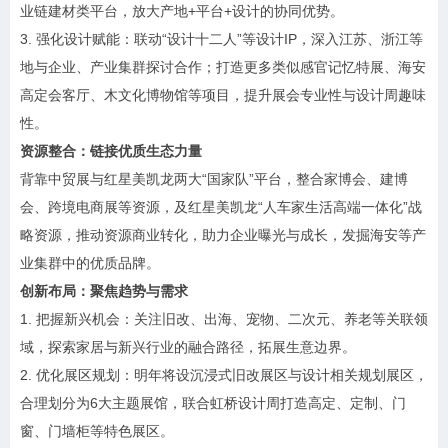
业链建材类平台，放大产地+平台+设计的协同优势。
3. 强化设计赋能：联动“设计十二人”等设计IP，深入江苏、浙江等
地与企业、产业集群探讨合作；打造更多类似感官记忆特展、海安
高定会客厅、木文化博物馆等项目，提升展会专业性与设计周趣味
性。
资源整合：链接优质生态力量
背靠中贸展与红星美凯龙两大“国家队”平台，整合家博会、建博
会、跨境电商展等资源，及红星美凯龙“人车家生活高端一体化”战
略资源，推动资源商业转化，助力企业曝光与成长，发掘海安等产
业集群中的优质品牌。
创新布局：聚焦趋势与需求
1. 把握新兴机会：关注旧改、出海、宠物、二次元、养老等关联领
域，探索家居与新兴行业的融合路径，拓展生意边界。
2. 优化展区规划：明年将设沉浸式旧改展区与设计相关规划展区，
合理划分为6大主题展馆，联合虹桥设计周打造高定、定制、门
窗、门墙柜等特色展区。