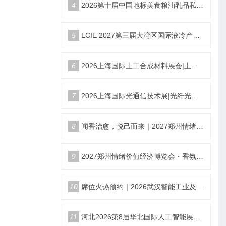
4
2026第十届中国地标美食粮油乳品私域新渠道团长大会
5
LCIE 2027第三届大湾区国际液冷产业大会暨展览会（深圳）
6
2026上海国际土工合成材料展会|土工膜、土工布展|土工合成材料仪器、设备展览会
7
2026上海国际光通信技术展|光纤光缆、光模块展|光通信设备展览会
8
闻香治愈，悦己而来｜2027郑州情绪价值经济博览会香氛产业馆
9
2027郑州情绪价值经济博览会・香氛产业馆
10
席位火热预约｜2026武汉智能工业及自动化展9月22日盛大开幕
11
河北2026第8届华北国际人工智能展览会